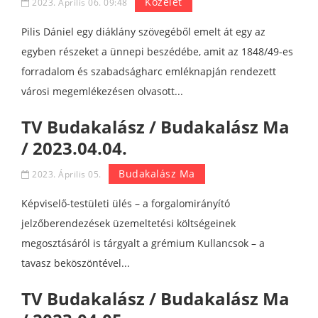
Közélet
2023. Április 06. 09:48
Pilis Dániel egy diáklány szövegéből emelt át egy az
egyben részeket a ünnepi beszédébe, amit az 1848/49-es
forradalom és szabadságharc emléknapján rendezett
városi megemlékezésen olvasott...
TV Budakalász / Budakalász Ma
/ 2023.04.04.
Budakalász Ma
2023. Április 05.
Képviselő-testületi ülés – a forgalomirányító
jelzőberendezések üzemeltetési költségeinek
megosztásáról is tárgyalt a grémium Kullancsok – a
tavasz beköszöntével...
TV Budakalász / Budakalász Ma