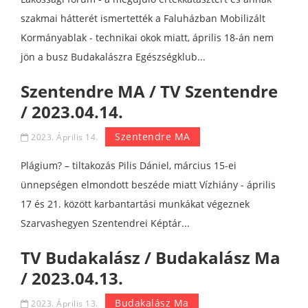
szakmai hátterét ismertették a Faluházban Mobilizált
Kormányablak - technikai okok miatt, április 18-án nem
jön a busz Budakalászra Egészségklub...
Szentendre MA / TV Szentendre
/ 2023.04.14.
Szentendre MA
2023. Április 14.
Plágium? – tiltakozás Pilis Dániel, március 15-ei
ünnepségen elmondott beszéde miatt Vízhiány - április
17 és 21. között karbantartási munkákat végeznek
Szarvashegyen Szentendrei Képtár...
TV Budakalász / Budakalász Ma
/ 2023.04.13.
Budakalász Ma
2023. Április 13.