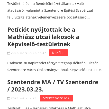
Testületi ülés – a Rendelőintézet államnak való
átadásáról, valamint a Szentendre Építési Szabályzat
felülvizsgálatának véleményezésére bocsátásáról...
Petíciót nyújtottak be a
Mathiász utcai lakosok a
Képviselő-testületnek
Közélet
2023. március 23. 15:47
Csaknem 30 napirendet tárgyalt tegnap délutáni ülésén
Szentendre Város Önkormányzatának Képviselő-testülete.
Szentendre MA / TV Szentendre
/ 2023.03.23.
Szentendre MA
2023. március 23.
Testületi ülés – lakossági tiltakozás a Mathiász utca