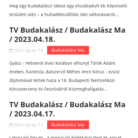
meg egy budakalászi lakost egy elszabadult eb Képviselő-
testületi ülés – a hulladékszállítás idei változásairól...
TV Budakalász / Budakalász Ma
/ 2023.04.18.
Budakalász Ma
2023. Április 18.
Gyász - Hetvenöt éves korában elhunyt Török Ádám
énekes, fuvolista, dalszerző Méhes Imre Kórus - ezüst
diplomával tértek haza a 18. Budapesti Nemzetközi
Kórusverseny és Fesztiválról Közmeghallgatás...
TV Budakalász / Budakalász Ma
/ 2023.04.17.
Budakalász Ma
2023. Április 17.
Lakossági fórum - a megújuló értékkatasztert és annak