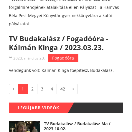
forgalmirendjének átalakítása ellen Pályázat - a Hamvas
Béla Pest Megyei Könyvtár gyermekkönyvtára alkotói
pályázatot...
TV Budakalász / Fogadóóra -
Kálmán Kinga / 2023.03.23.
Fogadóóra
2023. március 23.
Vendégünk volt: Kálmán Kinga főépítész, Budakalász.
1
2
3
4
42
LEGÚJABB VIDEÓK
TV Budakalász / Budakalász Ma /
2023.10.02.