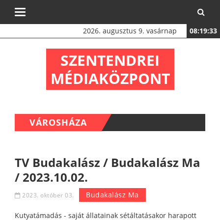
Toggle
navigation
2026. augusztus 9. vasárnap
08:19:34
SZENTENDREI
MÉDIAKÖZPONT
VÁROSHÁZA
TV Budakalász / Budakalász Ma
/ 2023.10.02.
Budakalász Ma
2023. október 03.
Kutyatámadás - saját állatainak sétáltatásakor harapott