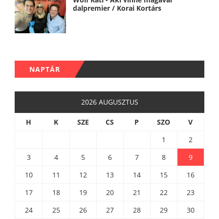
dalpremier / Korai Kortárs
NAPTÁR
2026 AUGUSZTUS
H
K
SZE
CS
P
SZO
V
1
2
3
4
5
6
7
8
9
10
11
12
13
14
15
16
17
18
19
20
21
22
23
24
25
26
27
28
29
30