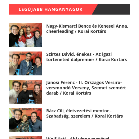
LEGÚJABB HANGANYAGOK
Nagy-Kismarci Bence és Kenesei Anna,
cheerleading / Korai Kortárs
Szirtes Dávid, énekes - Az igazi
történeted dalpremier / Korai Kortárs
Jánosi Ferenc - II. Országos Versíró-
versmondó Verseny, Szemet szemért
darab / Korai Kortárs
Rácz Cili, életvezetési mentor -
Szabadság, szerelem / Korai Kortárs
Wolf Kati - Aki vinne magával