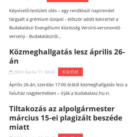
Képviselő-testületi ülés – egy rendkívüli napirendet
tárgyalt a grémium Gospel - először adott koncertet a
Budakalászi Evangéliumi Közösség Versíró-versmondó
verseny - Budakalászról...
Közmeghallgatás lesz április 26-
án
Közélet
2023. Április 11. 08:42
Április 26-án, szerdán 17:00 órától közmeghallgatás lesz a
Faluház nagytermében – írják a budakalasz.hu-n.
Tiltakozás az alpolgármester
március 15-ei plagizált beszéde
miatt