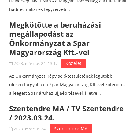
Helyőrségi Nyílt Nap - a Magyar Honvédség alakulatainak
haditechnikai és fegyverzeti...
Megkötötte a beruházási
megállapodást az
Önkormányzat a Spar
Magyarország Kft.-vel
Közélet
2023. március 24. 13:17
Az Önkormányzat Képviselő-testületének legutóbbi
ülésén tárgyalták a Spar Magyarország Kft.-vel kötendő –
a leégett Spar áruház újjáépítésével, illetve...
Szentendre MA / TV Szentendre
/ 2023.03.24.
Szentendre MA
2023. március 24.