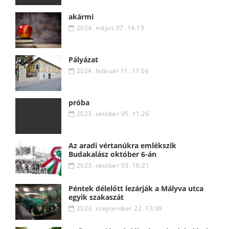
akármi
2024. május 07. 14:15
Pályázat
2024. február 11. 17:06
próba
2023. október 05. 11:26
Az aradi vértanúkra emlékszik
Budakalász október 6-án
2023. október 03. 16:21
Péntek délelőtt lezárják a Mályva utca
egyik szakaszát
2023. szeptember 22. 13:38