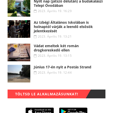
Nyílt nap (játszó délután) a budakalászi
Telepi Óvodában
2023. Április 19. 16:29
Az Izbégi Általános Iskolában is
holnaptól várják a leendő elsősök
jelentkezését
2023. Április 19. 13:21
Vádat emeltek két román
drogkereskedő ellen
2023. Április 19. 13:15
Június 17-én nyit a Postás Strand
2023. Április 19. 12:44
TÖLTSD LE ALKALMAZÁSUNKAT!