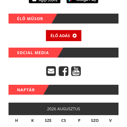
ÉLŐ MŰSOR
ÉLŐ ADÁS
SOCIAL MEDIA
NAPTÁR
2026 AUGUSZTUS
H
K
SZE
CS
P
SZO
V