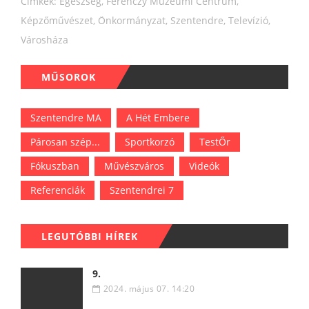
Címkék:
Egészség
,
Ferenczy Múzeumi Centrum
,
Képzőművészet
,
Önkormányzat
,
Szentendre
,
Televízió
,
Városháza
MŰSOROK
Szentendre MA
A Hét Embere
Párosan szép...
Sportkorzó
TestŐr
Fókuszban
Művészváros
Videók
Referenciák
Szentendrei 7
LEGUTÓBBI HÍREK
9.
2024. május 07. 14:20