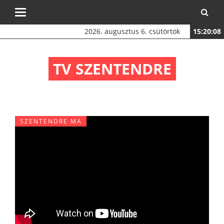
Toggle
navigation
2026. augusztus 6. csütörtök
15:20:08
TV SZENTENDRE
SZENTENDRE MA